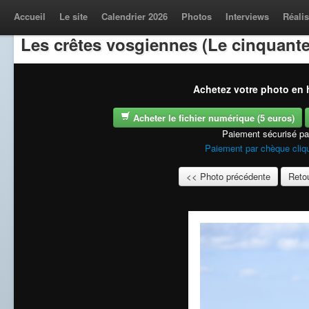
Accueil
Le site
Calendrier 2026
Photos
Interviews
Réalis
Les crêtes vosgiennes (Le cinquante
Achetez votre photo en h
Acheter le fichier numérique (5 euros)
Paiement sécurisé p
Paiement par chèque cliqu
<< Photo précédente
Retou