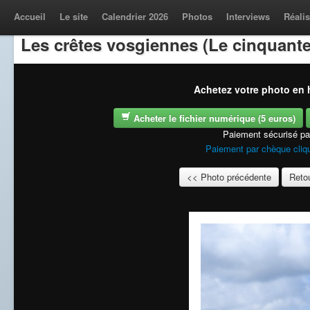
Accueil
Le site
Calendrier 2026
Photos
Interviews
Réalis
Les crêtes vosgiennes (Le cinquante
Achetez votre photo en h
Acheter le fichier numérique (5 euros)
Paiement sécurisé p
Paiement par chèque cliqu
<< Photo précédente
Retou