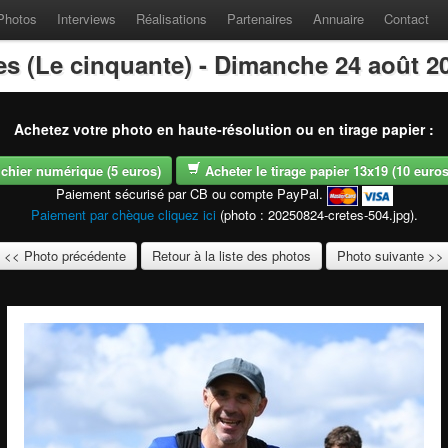
Photos
Interviews
Réalisations
Partenaires
Annuaire
Contact
es (Le cinquante) - Dimanche 24 août 2
Achetez votre photo en haute-résolution ou en tirage papier :
fichier numérique (5 euros)
Acheter le tirage papier 13x19 (10 euros -
Paiement sécurisé par CB ou compte PayPal.
Paiement par chèque cliquez ici
(photo : 20250824-cretes-504.jpg).
<< Photo précédente
Retour à la liste des photos
Photo suivante >>