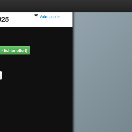
Votre panier
025
 fichier offert)