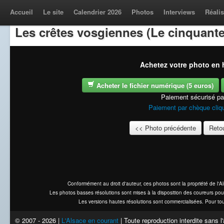
Accueil
Le site
Calendrier 2026
Photos
Interviews
Réalis
Les crêtes vosgiennes (Le cinquante
Achetez votre photo en h
Acheter le fichier numérique (5 euros)
Paiement sécurisé p
Paiement par chèque cliqu
<< Photo précédente
Retou
Conformément au droit d'auteur, ces photos sont la propriété de l'
Les photos basses résolutions sont mises à la disposition des coureurs pou
Les versions hautes résolutions sont commercialisées. Pour tou
© 2007 - 2026 |
L'Alsace en courant
| Toute reproduction interdite sans 