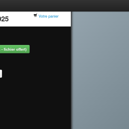
Votre panier
025
 fichier offert)