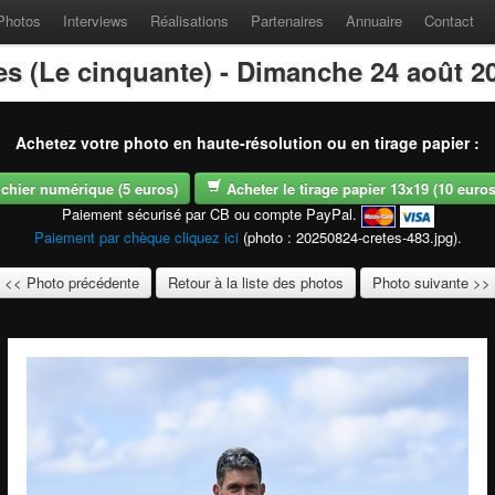
Photos
Interviews
Réalisations
Partenaires
Annuaire
Contact
es (Le cinquante) - Dimanche 24 août 2
Achetez votre photo en haute-résolution ou en tirage papier :
fichier numérique (5 euros)
Acheter le tirage papier 13x19 (10 euros -
Paiement sécurisé par CB ou compte PayPal.
Paiement par chèque cliquez ici
(photo : 20250824-cretes-483.jpg).
<< Photo précédente
Retour à la liste des photos
Photo suivante >>