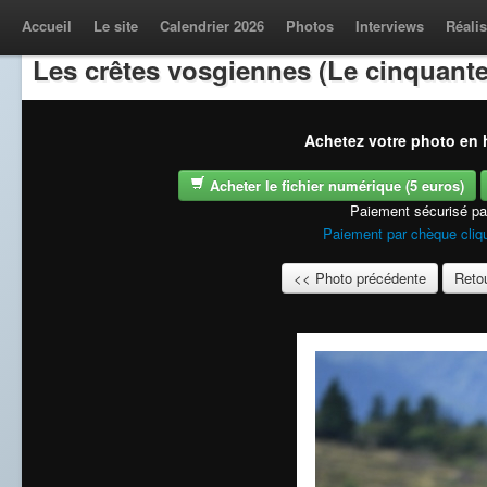
Accueil
Le site
Calendrier 2026
Photos
Interviews
Réalis
Les crêtes vosgiennes (Le cinquante
Achetez votre photo en h
Acheter le fichier numérique (5 euros)
Paiement sécurisé p
Paiement par chèque cliqu
<< Photo précédente
Retou