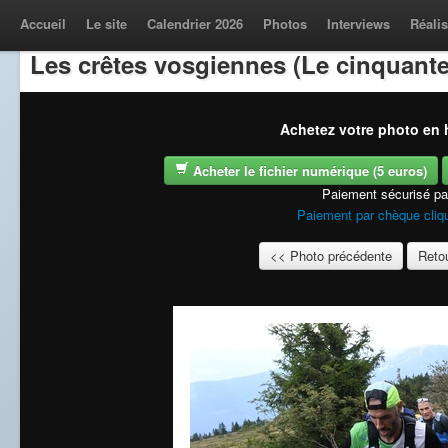
Accueil
Le site
Calendrier 2026
Photos
Interviews
Réalis
Les crêtes vosgiennes (Le cinquante
Achetez votre photo en h
Acheter le fichier numérique (5 euros)
Paiement sécurisé p
Paiement par chèque cliqu
<< Photo précédente
Retou