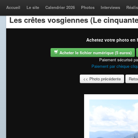
Accueil
Le site
Calendrier 2026
Photos
Interviews
Réalis
Les crêtes vosgiennes (Le cinquante
Achetez votre photo en h
Acheter le fichier numérique (5 euros)
Paiement sécurisé p
Paiement par chèque cliqu
<< Photo précédente
Retou