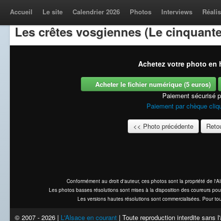
Accueil
Le site
Calendrier 2026
Photos
Interviews
Réalis
Les crêtes vosgiennes (Le cinquante
Achetez votre photo en h
Acheter le fichier numérique (5 euros)
Paiement sécurisé 
Paiement par chèque cliqu
<< Photo précédente
Retou
Conformément au droit d'auteur, ces photos sont la propriété de l'
Les photos basses résolutions sont mises à la disposition des coureurs pou
Les versions hautes résolutions sont commercialisées. Pour tou
© 2007 - 2026 |
L'Alsace en courant
| Toute reproduction interdite sans 