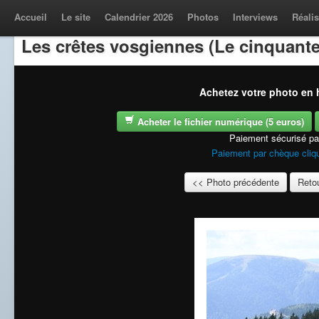
Accueil
Le site
Calendrier 2026
Photos
Interviews
Réalis
Les crêtes vosgiennes (Le cinquante
Achetez votre photo en h
Acheter le fichier numérique (5 euros)
Paiement sécurisé p
Paiement par chèque cliqu
<< Photo précédente
Retou