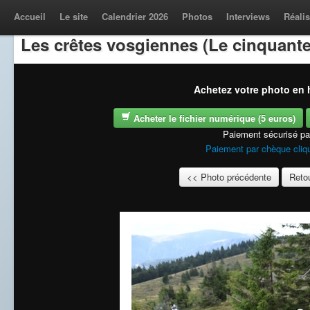
Accueil
Le site
Calendrier 2026
Photos
Interviews
Réalis
Les crêtes vosgiennes (Le cinquante
Achetez votre photo en h
Acheter le fichier numérique (5 euros)
Paiement sécurisé p
Paiement par chèque cliqu
<< Photo précédente
Retou