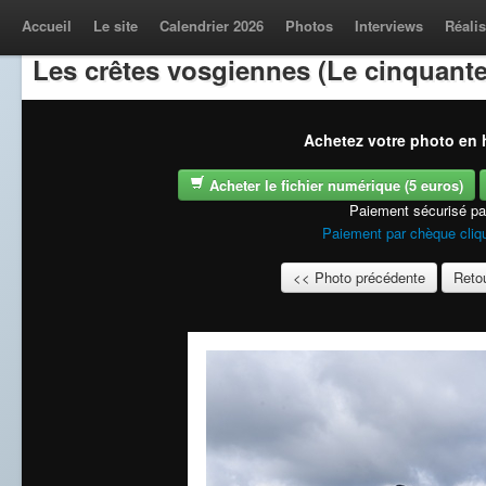
Accueil
Le site
Calendrier 2026
Photos
Interviews
Réalis
Les crêtes vosgiennes (Le cinquante
Achetez votre photo en h
Acheter le fichier numérique (5 euros)
Paiement sécurisé p
Paiement par chèque cliqu
<< Photo précédente
Retou