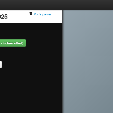
Votre panier
025
 fichier offert)