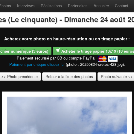
Photos
Interviews
Réalisations
Partenaires
Annuaire
Contact
es (Le cinquante) - Dimanche 24 août 2
Achetez votre photo en haute-résolution ou en tirage papier :
fichier numérique (5 euros)
Acheter le tirage papier 13x19 (10 euros -
Paiement sécurisé par CB ou compte PayPal.
Paiement par chèque cliquez ici
(photo : 20250824-cretes-428.jpg).
<< Photo précédente
Retour à la liste des photos
Photo suivante >>