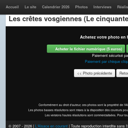
Accueil
Le site
Calendrier 2026
Photos
Interviews
Réalis
Les crêtes vosgiennes (Le cinquante
Achetez votre photo en h
Acheter le fichier numérique (5 euros)
Paiement sécurisé p
Paiement par chèque cliqu
<< Photo précédente
Retou
Conformément au droit d'auteur, ces photos sont la propriété de l'
Les photos basses résolutions sont mises à la disposition des coureurs pou
Les versions hautes résolutions sont commercialisées. Pour tou
© 2007 - 2026 |
L'Alsace en courant
| Toute reproduction interdite sans 