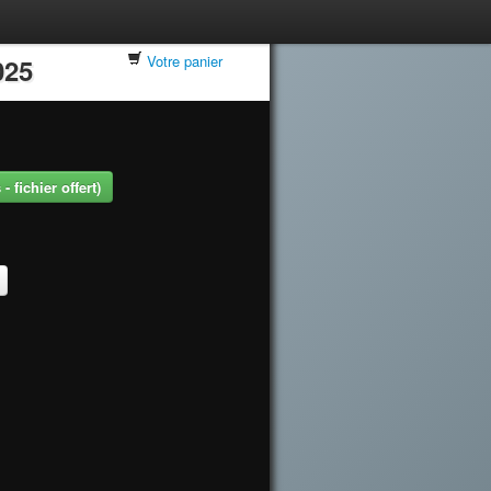
Votre panier
025
 fichier offert)