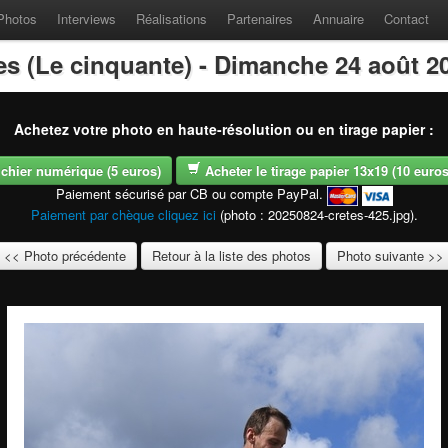
Photos
Interviews
Réalisations
Partenaires
Annuaire
Contact
es (Le cinquante) - Dimanche 24 août 2
Achetez votre photo en haute-résolution ou en tirage papier :
fichier numérique (5 euros)
Acheter le tirage papier 13x19 (10 euros -
Paiement sécurisé par CB ou compte PayPal.
Paiement par chèque cliquez ici
(photo : 20250824-cretes-425.jpg).
<< Photo précédente
Retour à la liste des photos
Photo suivante >>