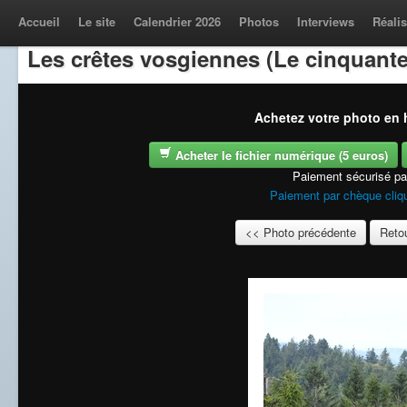
Accueil
Le site
Calendrier 2026
Photos
Interviews
Réalis
Les crêtes vosgiennes (Le cinquante
Achetez votre photo en h
Acheter le fichier numérique (5 euros)
Paiement sécurisé p
Paiement par chèque cliqu
<< Photo précédente
Retou