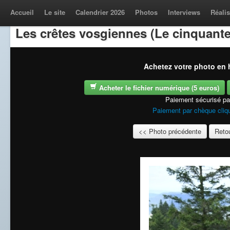
Accueil
Le site
Calendrier 2026
Photos
Interviews
Réalis
Les crêtes vosgiennes (Le cinquante
Achetez votre photo en h
Acheter le fichier numérique (5 euros)
Paiement sécurisé p
Paiement par chèque cliqu
<< Photo précédente
Retou