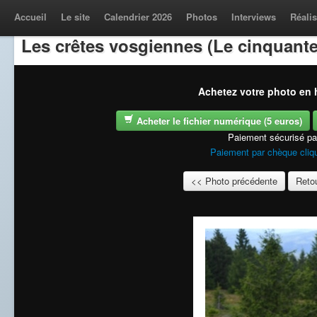
Accueil
Le site
Calendrier 2026
Photos
Interviews
Réalis
Les crêtes vosgiennes (Le cinquante
Achetez votre photo en h
Acheter le fichier numérique (5 euros)
Paiement sécurisé p
Paiement par chèque cliqu
<< Photo précédente
Retou