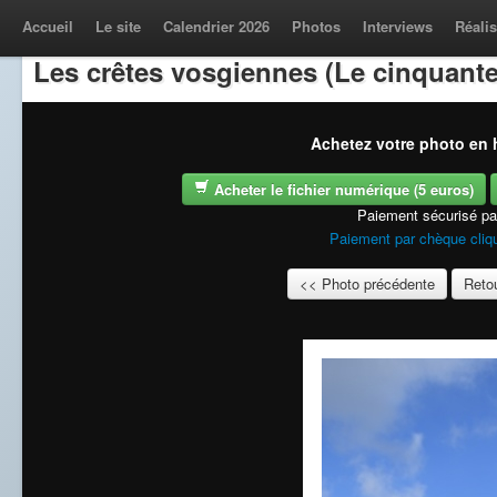
Accueil
Le site
Calendrier 2026
Photos
Interviews
Réalis
Les crêtes vosgiennes (Le cinquante
Achetez votre photo en h
Acheter le fichier numérique (5 euros)
Paiement sécurisé p
Paiement par chèque cliqu
<< Photo précédente
Retou