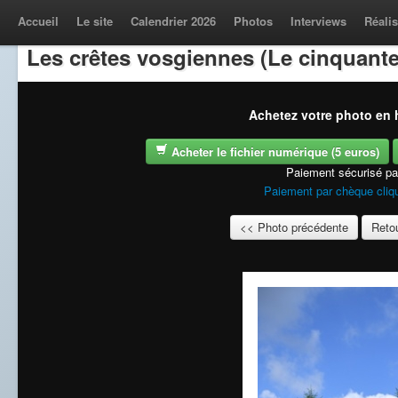
Accueil
Le site
Calendrier 2026
Photos
Interviews
Réalis
Les crêtes vosgiennes (Le cinquante
Achetez votre photo en h
Acheter le fichier numérique (5 euros)
Paiement sécurisé p
Paiement par chèque cliqu
<< Photo précédente
Retou