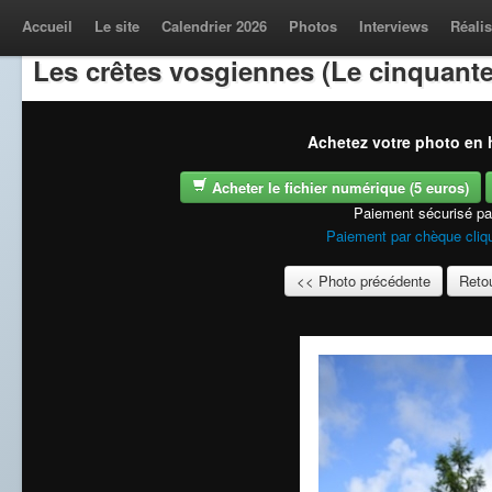
Accueil
Le site
Calendrier 2026
Photos
Interviews
Réalis
Les crêtes vosgiennes (Le cinquante
Achetez votre photo en h
Acheter le fichier numérique (5 euros)
Paiement sécurisé p
Paiement par chèque cliqu
<< Photo précédente
Retou