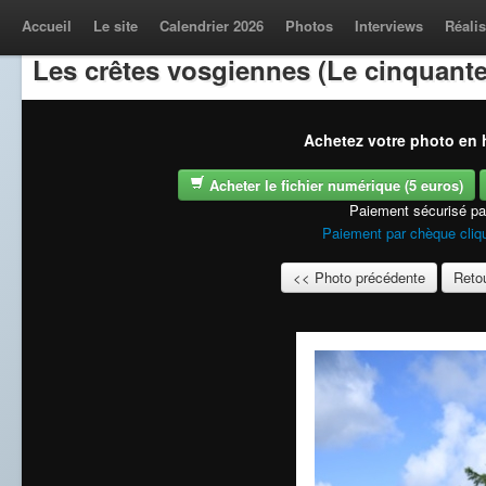
Accueil
Le site
Calendrier 2026
Photos
Interviews
Réalis
Les crêtes vosgiennes (Le cinquante
Achetez votre photo en h
Acheter le fichier numérique (5 euros)
Paiement sécurisé p
Paiement par chèque cliqu
<< Photo précédente
Retou