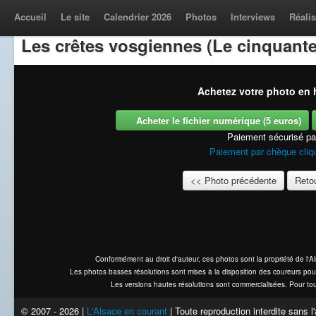
Accueil
Le site
Calendrier 2026
Photos
Interviews
Réalis
Les crêtes vosgiennes (Le cinquante
Achetez votre photo en h
Acheter le fichier numérique (5 euros)
Paiement sécurisé p
Paiement par chèque cliqu
<< Photo précédente
Retou
Conformément au droit d'auteur, ces photos sont la propriété de l'
Les photos basses résolutions sont mises à la disposition des coureurs pou
Les versions hautes résolutions sont commercialisées. Pour tou
© 2007 - 2026 |
L'Alsace en courant
| Toute reproduction interdite sans 