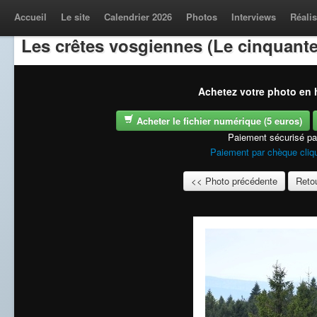
Accueil
Le site
Calendrier 2026
Photos
Interviews
Réalis
Les crêtes vosgiennes (Le cinquante
Achetez votre photo en h
Acheter le fichier numérique (5 euros)
Paiement sécurisé p
Paiement par chèque cliqu
<< Photo précédente
Retou