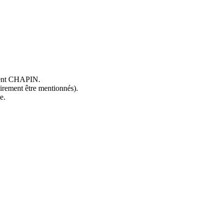
ncent CHAPIN.
oirement être mentionnés).
e.