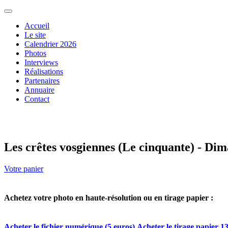
Accueil
Le site
Calendrier 2026
Photos
Interviews
Réalisations
Partenaires
Annuaire
Contact
Les crêtes vosgiennes (Le cinquante) - Di
Votre panier
Achetez votre photo en haute-résolution ou en tirage papier :
Acheter le fichier numérique (5 euros)
Acheter le tirage papier 13