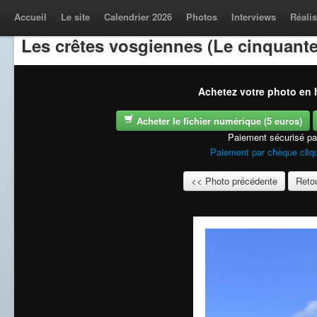
Accueil
Le site
Calendrier 2026
Photos
Interviews
Réalis
Les crêtes vosgiennes (Le cinquante
Achetez votre photo en h
Acheter le fichier numérique (5 euros)
Paiement sécurisé p
Paiement par chèque cliqu
<< Photo précédente
Retou