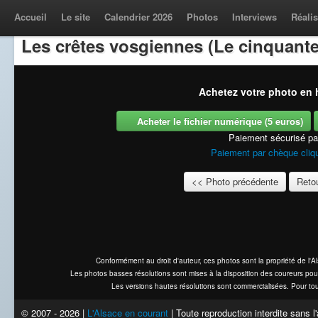
Accueil
Le site
Calendrier 2026
Photos
Interviews
Réalis
Les crêtes vosgiennes (Le cinquante
Achetez votre photo en h
Acheter le fichier numérique (5 euros)
Paiement sécurisé p
Paiement par chèque cliqu
<< Photo précédente
Retou
Conformément au droit d'auteur, ces photos sont la propriété de l'
Les photos basses résolutions sont mises à la disposition des coureurs pou
Les versions hautes résolutions sont commercialisées. Pour tou
© 2007 - 2026 |
L'Alsace en courant
| Toute reproduction interdite sans 