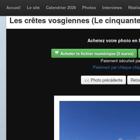
Accueil
Le site
Calendrier 2026
Photos
Interviews
Réalis
Les crêtes vosgiennes (Le cinquante
Achetez votre photo en h
Acheter le fichier numérique (5 euros)
Paiement sécurisé p
Paiement par chèque cliqu
<< Photo précédente
Retou