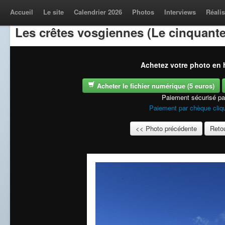
Accueil
Le site
Calendrier 2026
Photos
Interviews
Réalis
Les crêtes vosgiennes (Le cinquante
Achetez votre photo en h
Acheter le fichier numérique (5 euros)
Paiement sécurisé p
Paiement par chèque cliqu
<< Photo précédente
Retou