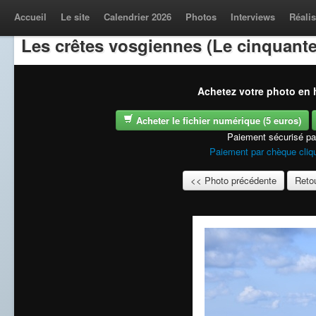
Accueil
Le site
Calendrier 2026
Photos
Interviews
Réalis
Les crêtes vosgiennes (Le cinquante
Achetez votre photo en h
Acheter le fichier numérique (5 euros)
Paiement sécurisé p
Paiement par chèque cliqu
<< Photo précédente
Retou