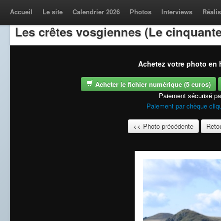
Accueil
Le site
Calendrier 2026
Photos
Interviews
Réalis
Les crêtes vosgiennes (Le cinquante
Achetez votre photo en h
Acheter le fichier numérique (5 euros)
Paiement sécurisé p
Paiement par chèque cliqu
<< Photo précédente
Retou