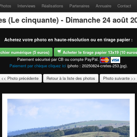
Photos
Interviews
Réalisations
Partenaires
Annuaire
Contact
es (Le cinquante) - Dimanche 24 août 2
Achetez votre photo en haute-résolution ou en tirage papier :
fichier numérique (5 euros)
Acheter le tirage papier 13x19 (10 euros -
Paiement sécurisé par CB ou compte PayPal.
Paiement par chèque cliquez ici
(photo : 20250824-cretes-253.jpg).
<< Photo précédente
Retour à la liste des photos
Photo suivante >>