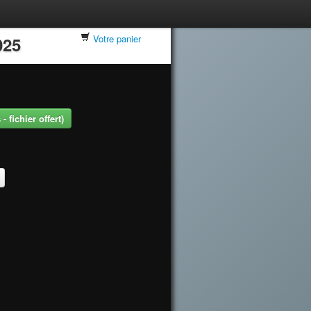
Votre panier
025
 fichier offert)