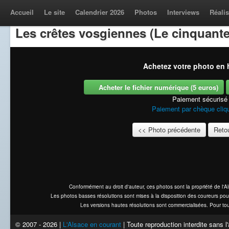
Accueil
Le site
Calendrier 2026
Photos
Interviews
Réalis
Les crêtes vosgiennes (Le cinquante
Achetez votre photo en h
Acheter le fichier numérique (5 euros)
Paiement sécurisé
Paiement par chèque cliqu
<< Photo précédente
Retou
Conformément au droit d'auteur, ces photos sont la propriété de l'
Les photos basses résolutions sont mises à la disposition des coureurs pou
Les versions hautes résolutions sont commercialisées. Pour tou
© 2007 - 2026 |
L'Alsace en courant
| Toute reproduction interdite sans 