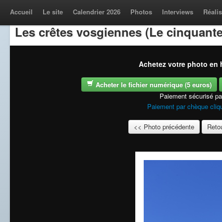
Accueil
Le site
Calendrier 2026
Photos
Interviews
Réalis
Les crêtes vosgiennes (Le cinquante
Achetez votre photo en h
Acheter le fichier numérique (5 euros)
Paiement sécurisé p
Paiement par chèque cliqu
<< Photo précédente
Retou