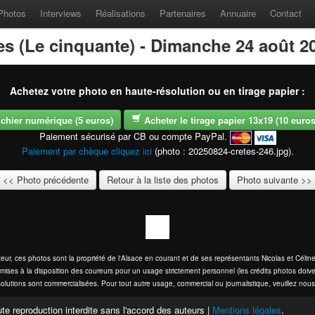
Photos
Interviews
Réalisations
Partenaires
Annuaire
Contact
es (Le cinquante) - Dimanche 24 août 2
Achetez votre photo en haute-résolution ou en tirage papier :
fichier numérique (5 euros)
Acheter le tirage papier 13x19 (10 euros -
Paiement sécurisé par CB ou compte PayPal.
Paiement par chèque cliquez ici
(photo : 20250824-cretes-246.jpg).
<< Photo précédente
Retour à la liste des photos
Photo suivante >>
eur, ces photos sont la propriété de l'Alsace en courant et de ses représentants Nicolas et Cél
mises à la disposition des coureurs pour un usage strictement personnel (les crédits photos doive
olutions sont commercialisées. Pour tout autre usage, commercial ou journalistique, veuillez nous
te reproduction interdite sans l'accord des auteurs |
Mentions légales
.