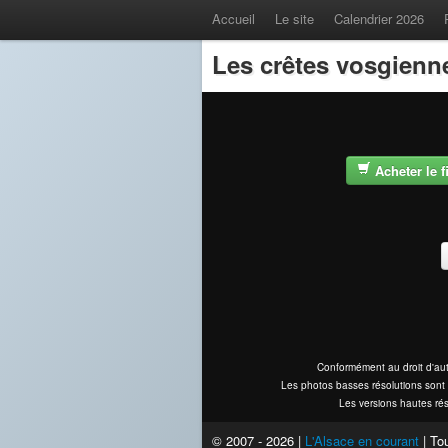
Accueil
Le site
Calendrier 2026
Les crêtes vosgienn
Acheter le 
Conformément au droit d'aut
Les photos basses résolutions sont 
Les versions hautes rés
© 2007 - 2026 |
L'Alsace en courant
| Tou