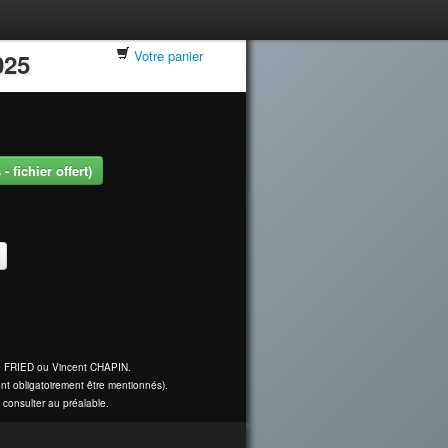
Votre panier
025
 fichier offert)
ine FRIED ou Vincent CHAPIN.
nt obligatoirement être mentionnés).
 consulter au préalable.