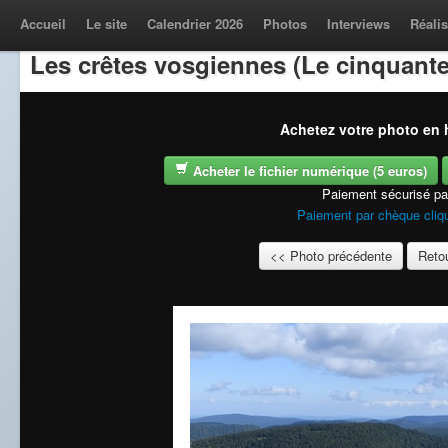
Accueil
Le site
Calendrier 2026
Photos
Interviews
Réalis
Les crêtes vosgiennes (Le cinquante
Achetez votre photo en h
Acheter le fichier numérique (5 euros)
Paiement sécurisé p
Paiement par chèque cliqu
<< Photo précédente
Retou