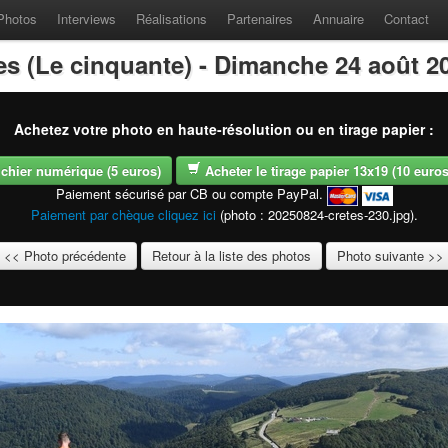
Photos
Interviews
Réalisations
Partenaires
Annuaire
Contact
es (Le cinquante) - Dimanche 24 août 2
Achetez votre photo en haute-résolution ou en tirage papier :
fichier numérique (5 euros)
Acheter le tirage papier 13x19 (10 euros -
Paiement sécurisé par CB ou compte PayPal.
Paiement par chèque cliquez ici
(photo : 20250824-cretes-230.jpg).
<< Photo précédente
Retour à la liste des photos
Photo suivante >>