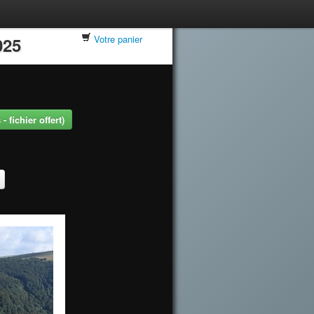
Votre panier
025
 fichier offert)