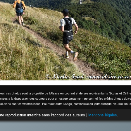
eur, ces photos sont la propriété de l'Alsace en courant et de ses représentants Nicolas et Cél
mises à la disposition des coureurs pour un usage strictement personnel (les crédits photos doive
olutions sont commercialisées. Pour tout autre usage, commercial ou journalistique, veuillez nous
te reproduction interdite sans l'accord des auteurs |
Mentions légales
.