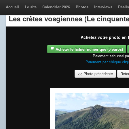
Accueil
Le site
Calendrier 2026
Photos
Interviews
Réalis
Les crêtes vosgiennes (Le cinquante
Achetez votre photo en h
Acheter le fichier numérique (5 euros)
Paiement sécurisé p
Paiement par chèque cliqu
<< Photo précédente
Retou