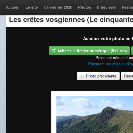
Accueil
Le site
Calendrier 2026
Photos
Interviews
Réalis
Les crêtes vosgiennes (Le cinquante
Achetez votre photo en h
Acheter le fichier numérique (5 euros)
Paiement sécurisé p
Paiement par chèque cliqu
<< Photo précédente
Retou