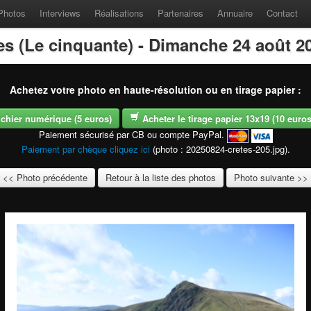
Photos
Interviews
Réalisations
Partenaires
Annuaire
Contact
es (Le cinquante) - Dimanche 24 août 2
Achetez votre photo en haute-résolution ou en tirage papier :
fichier numérique (5 euros)
Acheter le tirage papier 13x19 (10 euros -
Paiement sécurisé par CB ou compte PayPal.
Paiement par chèque cliquez ici
(photo : 20250824-cretes-205.jpg).
<< Photo précédente
Retour à la liste des photos
Photo suivante >>