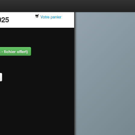
Votre panier
025
 fichier offert)