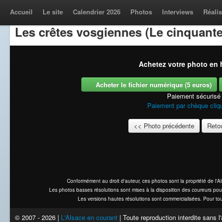
Accueil
Le site
Calendrier 2026
Photos
Interviews
Réalis
Les crêtes vosgiennes (Le cinquante
Achetez votre photo en h
Acheter le fichier numérique (5 euros)
Paiement sécurisé
Paiement par chèque cliqu
<< Photo précédente
Retou
Conformément au droit d'auteur, ces photos sont la propriété de l'
Les photos basses résolutions sont mises à la disposition des coureurs pou
Les versions hautes résolutions sont commercialisées. Pour tou
© 2007 - 2026 |
L'Alsace en courant
| Toute reproduction interdite sans 