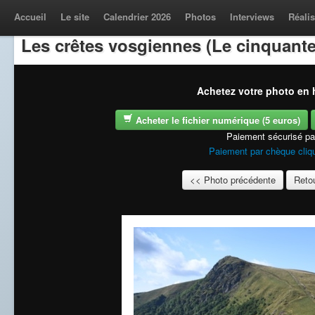
Accueil
Le site
Calendrier 2026
Photos
Interviews
Réalis
Les crêtes vosgiennes (Le cinquante
Achetez votre photo en h
Acheter le fichier numérique (5 euros)
Paiement sécurisé p
Paiement par chèque cliqu
<< Photo précédente
Retou