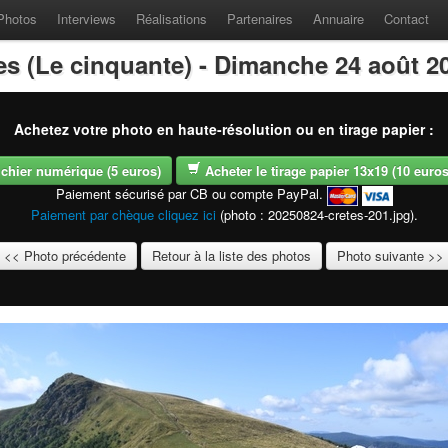
Photos
Interviews
Réalisations
Partenaires
Annuaire
Contact
es (Le cinquante) - Dimanche 24 août 2
Achetez votre photo en haute-résolution ou en tirage papier :
fichier numérique (5 euros)
Acheter le tirage papier 13x19 (10 euros -
Paiement sécurisé par CB ou compte PayPal.
Paiement par chèque cliquez ici
(photo : 20250824-cretes-201.jpg).
<< Photo précédente
Retour à la liste des photos
Photo suivante >>