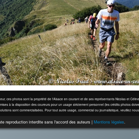
eur, ces photos sont la propriété de l'Alsace en courant et de ses représentants Nicolas et Cél
mises à la disposition des coureurs pour un usage strictement personnel (les crédits photos doive
olutions sont commercialisées. Pour tout autre usage, commercial ou journalistique, veuillez nous
te reproduction interdite sans l'accord des auteurs |
Mentions légales
.