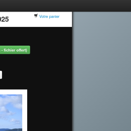
Votre panier
025
 fichier offert)