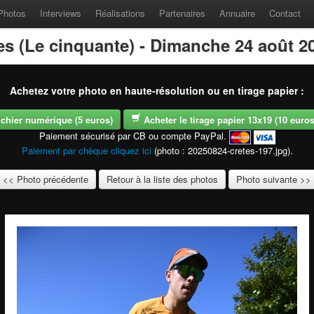
Photos
Interviews
Réalisations
Partenaires
Annuaire
Contact
es (Le cinquante) - Dimanche 24 août 2
Achetez votre photo en haute-résolution ou en tirage papier :
fichier numérique (5 euros)
Acheter le tirage papier 13x19 (10 euros -
Paiement sécurisé par CB ou compte PayPal.
Paiement par chèque cliquez ici
(photo : 20250824-cretes-197.jpg).
<< Photo précédente
Retour à la liste des photos
Photo suivante >>