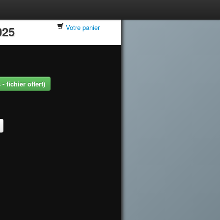
Votre panier
025
 fichier offert)