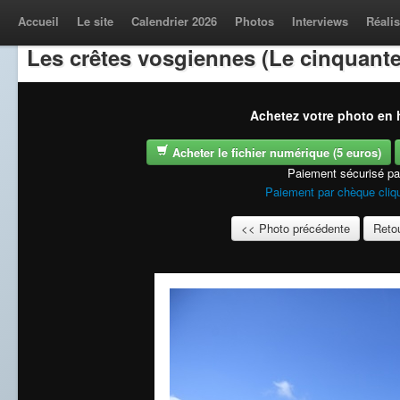
Accueil
Le site
Calendrier 2026
Photos
Interviews
Réalis
Les crêtes vosgiennes (Le cinquante
Achetez votre photo en h
Acheter le fichier numérique (5 euros)
Paiement sécurisé p
Paiement par chèque cliqu
<< Photo précédente
Retou