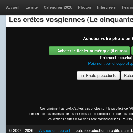
Accueil
Le site
Calendrier 2026
Photos
Interviews
Réalis
Les crêtes vosgiennes (Le cinquante
Achetez votre photo en h
Acheter le fichier numérique (5 euros)
Paiement sécurisé
Paiement par chèque cliqu
<< Photo précédente
Retou
Conformément au droit d'auteur, ces photos sont la propriété de l'
Les photos basses résolutions sont mises à la disposition des coureurs pou
Les versions hautes résolutions sont commercialisées. Pour tou
© 2007 - 2026 |
L'Alsace en courant
| Toute reproduction interdite sans 