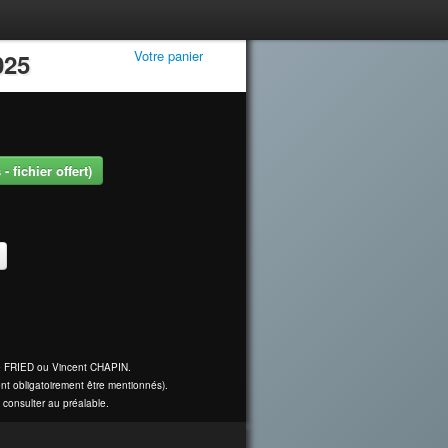
Votre panier
025
 fichier offert)
ine FRIED ou Vincent CHAPIN.
nt obligatoirement être mentionnés).
 consulter au préalable.