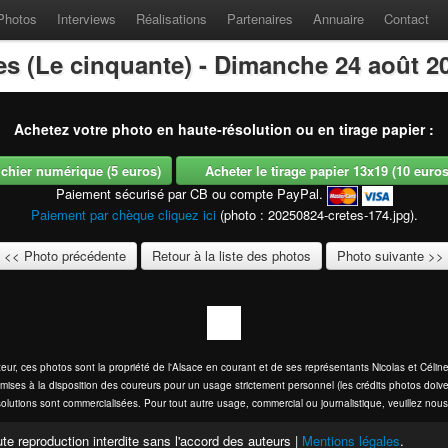
Photos
Interviews
Réalisations
Partenaires
Annuaire
Contact
es (Le cinquante) - Dimanche 24 août 2
Achetez votre photo en haute-résolution ou en tirage papier :
fichier numérique (5 euros)
Acheter le tirage papier 13x19 (10 euros -
Paiement sécurisé par CB ou compte PayPal.
Paiement par chèque cliquez ici
(photo : 20250824-cretes-174.jpg).
<< Photo précédente
Retour à la liste des photos
Photo suivante >>
eur, ces photos sont la propriété de l'Alsace en courant et de ses représentants Nicolas et Cél
mises à la disposition des coureurs pour un usage strictement personnel (les crédits photos doive
olutions sont commercialisées. Pour tout autre usage, commercial ou journalistique, veuillez nous
te reproduction interdite sans l'accord des auteurs |
Mentions légales
.