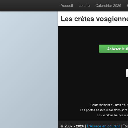
Accueil
Le site
Calendrier 2026
Les crêtes vosgienn
Acheter le 
Conformément au droit d'aut
Les photos basses résolutions sont 
Les versions hautes rés
© 2007 - 2026 |
L'Alsace en courant
| Tou