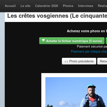
Accueil
Le site
Calendrier 2026
Photos
Interviews
Réalis
Les crêtes vosgiennes (Le cinquante
Achetez votre photo en h
Acheter le fichier numérique (5 euros)
Paiement sécurisé p
Paiement par chèque cliqu
<< Photo précédente
Retou