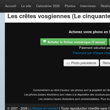
Accueil
Le site
Calendrier 2026
Photos
Interviews
Réalis
Les crêtes vosgiennes (Le cinquante
Achetez votre photo en h
Acheter le fichier numérique (5 euros)
Paiement sécurisé p
Paiement par chèque cliqu
<< Photo précédente
Retou
Conformément au droit d'auteur, ces photos sont la propriété de l'
Les photos basses résolutions sont mises à la disposition des coureurs pou
Les versions hautes résolutions sont commercialisées. Pour tou
© 2007 - 2026 |
L'Alsace en courant
| Toute reproduction interdite sans 