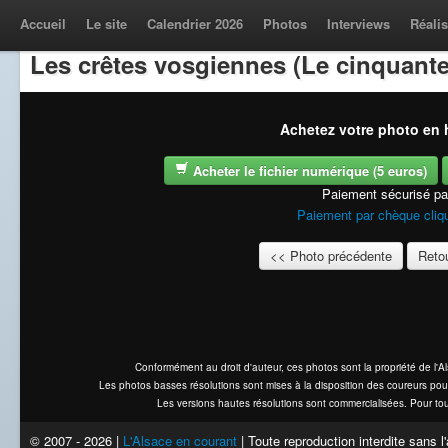
Accueil
Le site
Calendrier 2026
Photos
Interviews
Réalis
Les crêtes vosgiennes (Le cinquante
Achetez votre photo en h
Acheter le fichier numérique (5 euros)
Paiement sécurisé p
Paiement par chèque cliqu
<< Photo précédente
Retou
Conformément au droit d'auteur, ces photos sont la propriété de l'
Les photos basses résolutions sont mises à la disposition des coureurs pou
Les versions hautes résolutions sont commercialisées. Pour tou
© 2007 - 2026 |
L'Alsace en courant
| Toute reproduction interdite sans 